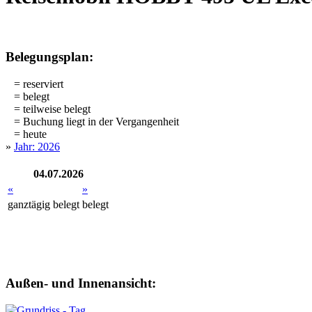
Belegungsplan:
= reserviert
= belegt
= teilweise belegt
= Buchung liegt in der Vergangenheit
= heute
»
Jahr: 2026
04.07.2026
«
»
ganztägig
belegt
belegt
Außen- und Innenansicht: