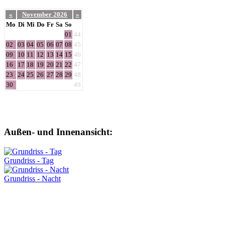
«
November 2026
»
Mo
Di
Mi
Do
Fr
Sa
So
01
44
02
03
04
05
06
07
08
45
09
10
11
12
13
14
15
46
16
17
18
19
20
21
22
47
23
24
25
26
27
28
29
48
30
49
Außen- und Innenansicht:
Grundriss - Tag
Grundriss - Nacht